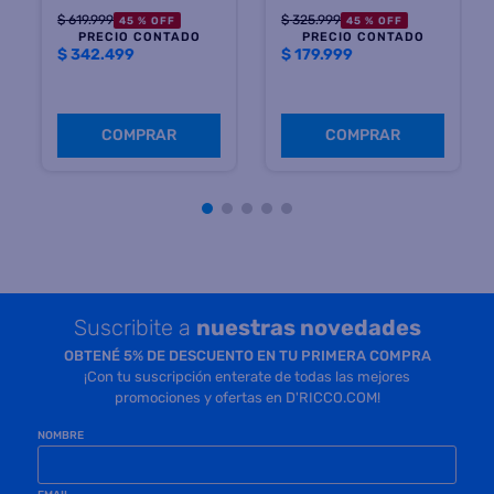
Precio sin impuestos
Precio sin impuestos
nacionales $ 283.057
nacionales $ 148.760
COMPRAR
COMPRAR
Suscribite a
nuestras novedades
OBTENÉ 5% DE DESCUENTO EN TU PRIMERA COMPRA
¡Con tu suscripción enterate de todas las mejores
promociones y ofertas en D'RICCO.COM!
NOMBRE
EMAIL