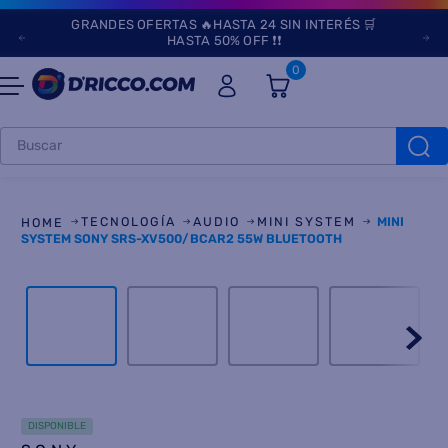
GRANDES OFERTAS 🔥HASTA 24 SIN INTERÉS 🛒
HASTA 50% OFF ❗❗
0
Buscar
TÉRMINOS MÁS
BUSCADOS
TECNOLOGÍA
AUDIO
MINI SYSTEM
MINI
1
.
heladeras
SYSTEM SONY SRS-XV500/BCAR2 55W BLUETOOTH
2
.
lavarropas
3
.
aires
4
.
cocinas
5
.
heladera
6
.
microondas
DISPONIBLE
7
.
tv