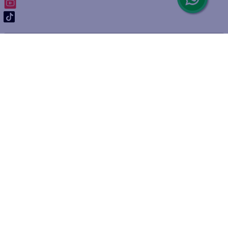
ARREPENTIMIENTO DE COMPRA
DEVOLUCIÓN DE COMPRA
Por fallas, rotura o disconformidad
© 2025 D'Ricco • Acción Mercantil S.A. • Todos los derechos
reservados.