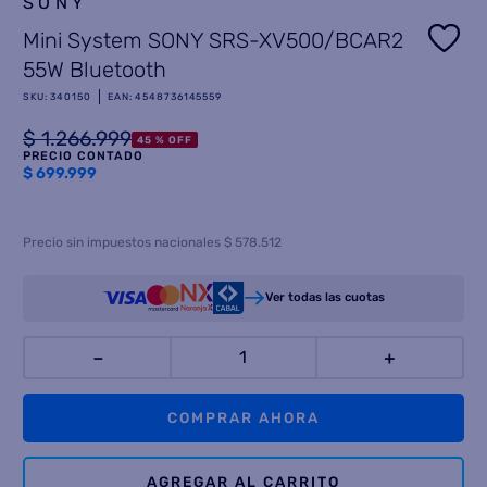
SONY
Mini System SONY SRS-XV500/BCAR2
8
.
termotanque
55W Bluetooth
9
.
freidora aire
SKU
:
340150
EAN
:
4548736145559
10
.
cocina
$
1
.
266
.
999
45 %
OFF
PRECIO CONTADO
$
699.999
Precio sin impuestos nacionales $ 578.512
Ver todas las cuotas
－
＋
COMPRAR AHORA
AGREGAR AL CARRITO