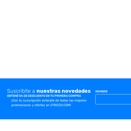
10
.
cocina
Suscribite a
nuestras novedades
NOMBRE
OBTENÉ 5% DE DESCUENTO EN TU PRIMERA COMPRA
¡Con tu suscripción enterate de todas las mejores
promociones y ofertas en D'RICCO.COM!