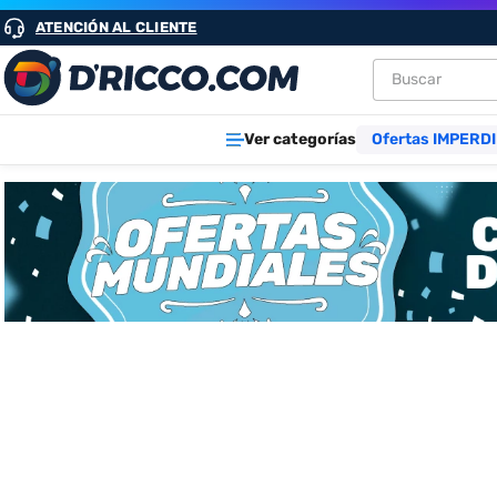
ATENCIÓN AL CLIENTE
Buscar
TÉRMINOS M
Ver categorías
Ofertas IMPERDI
1
.
heladeras
2
.
aires
3
.
lavarropa
4
.
cocinas
5
.
microond
6
.
tv
7
.
termotan
8
.
freidora ai
9
.
placard