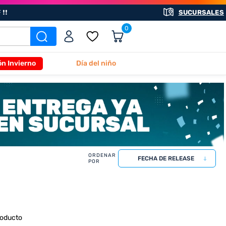
❗❗
SUCURSALES
0
ón Invierno
Día del niño
FECHA DE RELEASE
roducto