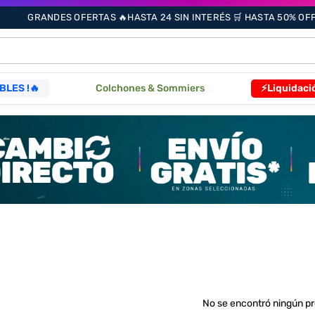
GRANDES OFERTAS 🔥HASTA 24 SIN INTERÉS 🛒 HASTA 50% OFF 
ÁS BUSCADOS
BLES !🔥
Colchones & Sommiers
⚡Liquidaci
s
as
que
re
No se encontró ningún p