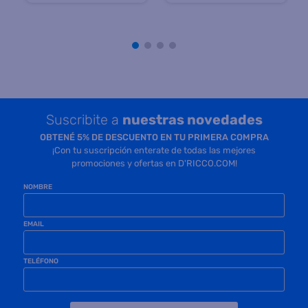
Precio sin impuestos
Precio sin impuestos
nacionales $ 299.999
nacionales $ 189.255
COMPRAR
COMPRAR
Suscribite a
nuestras novedades
OBTENÉ 5% DE DESCUENTO EN TU PRIMERA COMPRA
¡Con tu suscripción enterate de todas las mejores
promociones y ofertas en D'RICCO.COM!
NOMBRE
EMAIL