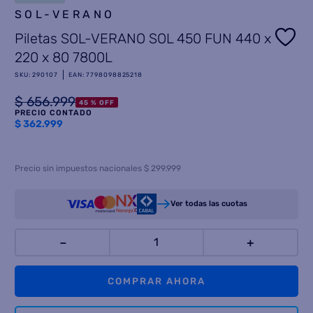
SOL-VERANO
8
.
heladera
Piletas SOL-VERANO SOL 450 FUN 440 x
9
.
freidora aire
220 x 80 7800L
10
.
placard
SKU
:
290107
EAN
:
7798098825218
$
656
.
999
45 %
OFF
PRECIO CONTADO
$
362.999
Precio sin impuestos nacionales $ 299.999
Ver todas las cuotas
－
＋
COMPRAR AHORA