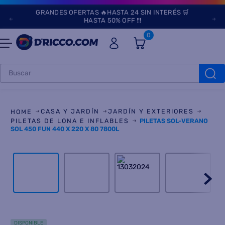
GRANDES OFERTAS 🔥HASTA 24 SIN INTERÉS 🛒
HASTA 50% OFF ❗❗
0
Buscar
TÉRMINOS MÁS
BUSCADOS
CASA Y JARDÍN
JARDÍN Y EXTERIORES
1
.
heladeras
PILETAS DE LONA E INFLABLES
PILETAS SOL-VERANO
SOL 450 FUN 440 X 220 X 80 7800L
2
.
aires
3
.
lavarropas
4
.
cocinas
5
.
microondas
6
.
tv
DISPONIBLE
7
.
termotanque