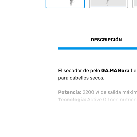
DESCRIPCIÓN
El secador de pelo
GA.MA Bora
ti
para cabellos secos.
Potencia:
2200 W de salida máxim
Tecnología:
Active Oil con nutrien
Nutrición
: Distribución de partíc
Revestimiento:
Cerámica Ion inte
Velocidades:
Dos posiciones de flu
Temperaturas:
Tres niveles de cal
Cable:
2 Metros