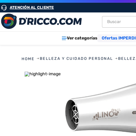
ATENCIÓN AL CLIENTE
Buscar
TÉRMINOS M
Ver categorías
Ofertas IMPERDI
1
.
heladeras
2
.
aires
BELLEZA Y CUIDADO PERSONAL
BELLEZ
3
.
lavarropa
4
.
cocinas
5
.
microond
6
.
tv
7
.
termotan
8
.
freidora ai
9
.
cocina