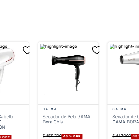
GA.MA
GA.MA
abello
Secador de Pelo GAMA
Secador de C
C
Bora Chia
GAMA BORA 
ON
$
155
.
799
$
147
.
999
45 %
OFF
45
%
OFF