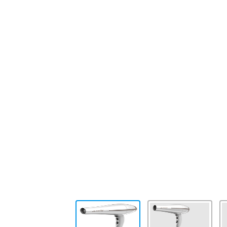
10
.
placard