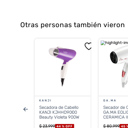
Otras personas también vieron
abello
C TRAVEL
OFF
CONTADO
KANJI
GA.MA
Secadora de Cabello
Secador de C
stos nacionales
.363
KANJI KJHHD9000
GA.MA EOLI
Beauty Violeta 900W
CERAMICA I
$
23
.
999
$
80
.
999
44 %
OFF
45 