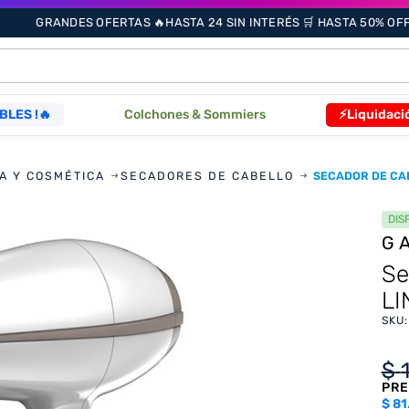
GRANDES OFERTAS 🔥HASTA 24 SIN INTERÉS 🛒 HASTA 50% OFF 
ÁS BUSCADOS
BLES !🔥
Colchones & Sommiers
⚡Liquidaci
A Y COSMÉTICA
SECADORES DE CABELLO
SECADOR DE CA
s
DIS
G
as
Se
LI
SKU
que
re
$
PRE
$
81