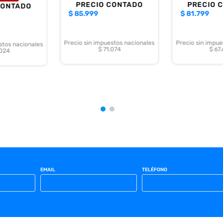
PRECIO CONTADO
PRECIO 
CONTADO
$
85.999
$
81.799
Precio sin impuestos nacionales
Precio sin impue
stos nacionales
$ 71.074
$ 67
.024
EMAIL
TELÉFONO