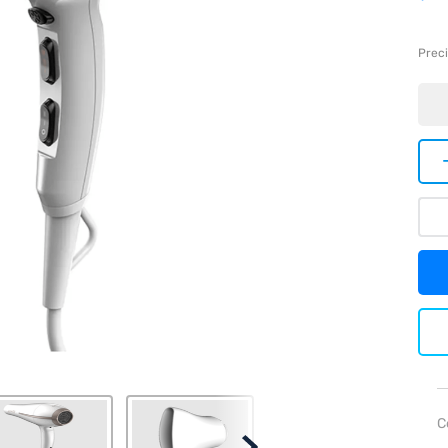
Preci
C