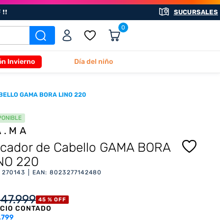
❗❗
SUCURSALES
0
ón Invierno
Día del niño
BELLO GAMA BORA LINO 220
PONIBLE
A.MA
cador de Cabello GAMA BORA
NO 220
:
270143
EAN
:
8023277142480
147
.
999
45 %
OFF
CIO CONTADO
.799