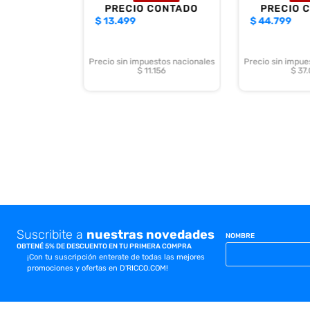
PRECIO CONTADO
PRECIO 
$
13.499
$
44.799
Precio sin impuestos nacionales
Precio sin impue
$ 11.156
$ 37
Suscribite a
nuestras novedades
NOMBRE
OBTENÉ 5% DE DESCUENTO EN TU PRIMERA COMPRA
¡Con tu suscripción enterate de todas las mejores
promociones y ofertas en D'RICCO.COM!