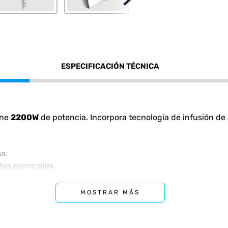
ESPECIFICACIÓN TÉCNICA
ene
2200W
de potencia. Incorpora tecnología de infusión de 
a.
tes esenciales.
ulas de Omega 3.
grada contra frizz.
MOSTRAR MÁS
jo de aire.
or seleccionables.