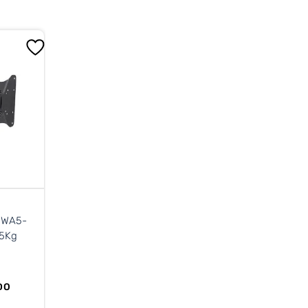
-
25Kg
DO