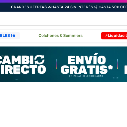
GRANDES OFERTAS 🔥HASTA 24 SIN INTERÉS 🛒 HASTA 50% OFF 
ÁS BUSCADOS
BLES !🔥
Colchones & Sommiers
⚡Liquidaci
s
as
que
re