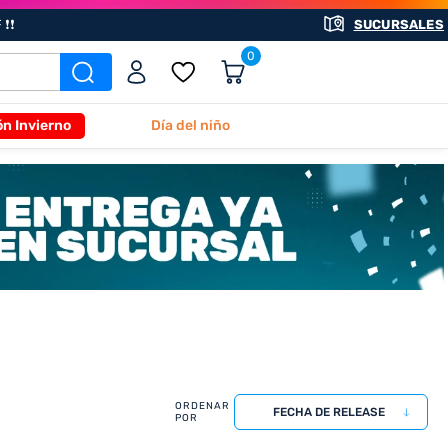
❗❗
SUCURSALES
0
ón Invierno
Día del niño
FECHA DE RELEASE