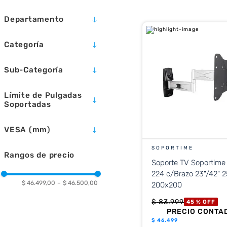
10
.
placard
Departamento
TECNOLOGÍA
Categoría
TELEVISORES Y VIDEO
Sub-Categoría
SOPORTES
Límite de Pulgadas
Soportadas
42
VESA (mm)
200 X 200
SOPORTIME
Rangos de precio
Soporte TV Soportime WA5
224 c/Brazo 23"/42" 
$ 46.499,00
–
$ 46.500,00
200x200
$
83
.
999
45 %
OFF
PRECIO CONTA
$
46.499