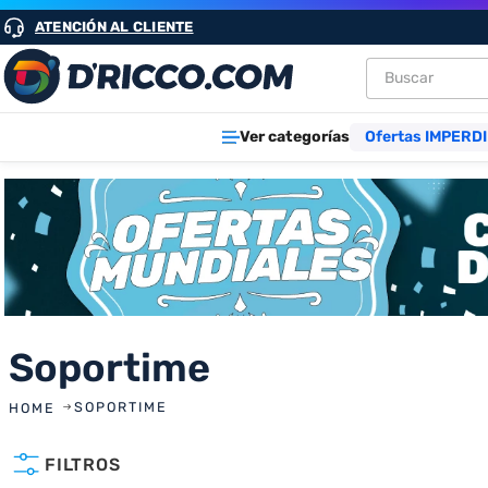
ATENCIÓN AL CLIENTE
Buscar
TÉRMINOS M
Ver categorías
Ofertas IMPERDI
1
.
heladeras
2
.
lavarropa
3
.
aires
4
.
cocinas
5
.
microond
6
.
tv
Soportime
7
.
heladera
SOPORTIME
8
.
termotan
FILTROS
9
.
freidora ai