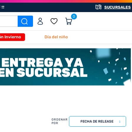
❗❗
SUCURSALES
0
ón Invierno
Día del niño
FECHA DE RELEASE