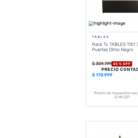
TABLES
Rack Tv TABLES 1151 
Puertas Olmo Negro
$
309
.
799
45 %
OFF
PRECIO CONTA
$
170.999
Precio sin impuestos nac
$ 141.321