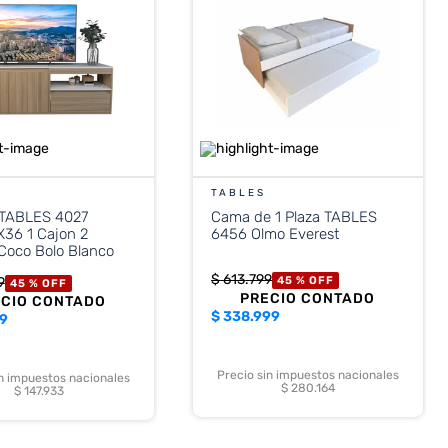
TABLES
 TABLES 4027
Cama de 1 Plaza TABLES
X36 1 Cajon 2
6456 Olmo Everest
Coco Bolo Blanco
$
613
.
799
9
45 %
OFF
45 %
OFF
PRECIO CONTADO
ECIO CONTADO
$
338.999
99
Precio sin impuestos nacionales
in impuestos nacionales
$ 280.164
$ 147.933