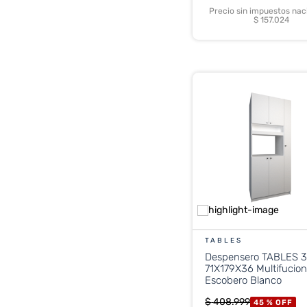
Precio sin impuestos nac
$ 157.024
TABLES
Despensero TABLES 
71X179X36 Multifucio
Escobero Blanco
$
408
.
999
45 %
OFF