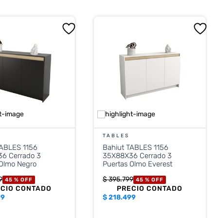
TABLES
TABLES 1156
Bahiut TABLES 1156
6 Cerrado 3
35X88X36 Cerrado 3
 Olmo Negro
Puertas Olmo Everest
9
$
395
.
799
45 %
OFF
45 %
OFF
ECIO CONTADO
PRECIO CONTADO
99
$
218.499