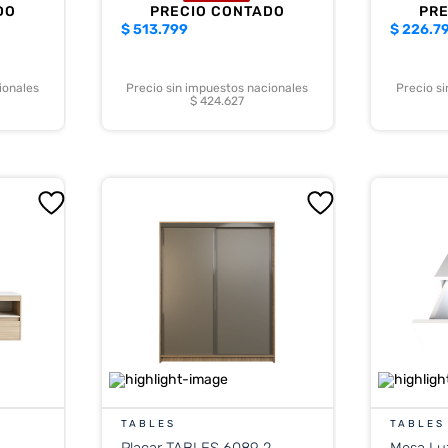
DO
PRECIO CONTADO
PR
$
513.799
$
226.7
ionales
Precio sin impuestos nacionales
Precio s
$ 424.627
TABLES
TABLES
Placar TABLES 6089 2
Mesa Lu