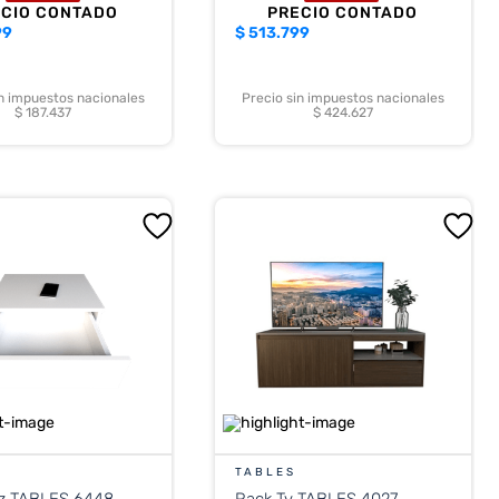
ECIO CONTADO
PRECIO CONTADO
99
$
513.799
in impuestos nacionales
Precio sin impuestos nacionales
$ 187.437
$ 424.627
TABLES
z TABLES 6448
Rack Tv TABLES 4027