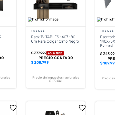
TABLES
TABLES
3
Rack Tv TABLES 1407 180
Escritor
Cm Para Colgar Olmo Negro
140X75X
Everest
$
377
.
999
45 %
OFF
$
343
.
99
DO
PRECIO CONTADO
PR
$
208.799
$
189.9
ionales
Precio sin impuestos nacionales
Precio s
$ 172.561