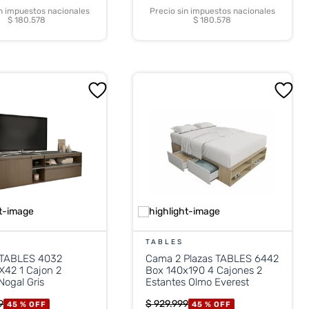
in impuestos nacionales
Precio sin impuestos nacionales
$ 180.578
$ 180.578
TABLES
 TABLES 4032
Cama 2 Plazas TABLES 6442
X42 1 Cajon 2
Box 140x190 4 Cajones 2
Nogal Gris
Estantes Olmo Everest
9
$
929
.
999
45 %
OFF
45 %
OFF