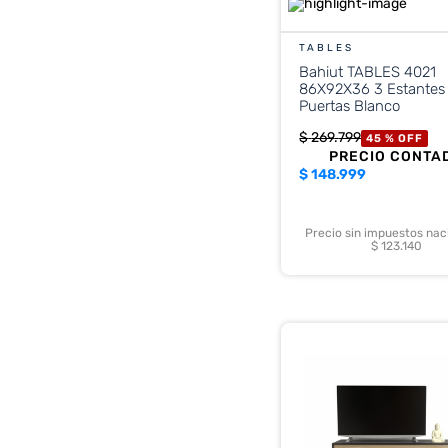
TABLES
Bahiut TABLES 4021
86X92X36 3 Estantes
Puertas Blanco
$
269
.
799
45 %
OFF
PRECIO CONTA
$
148.999
Precio sin impuestos nac
$ 123.140