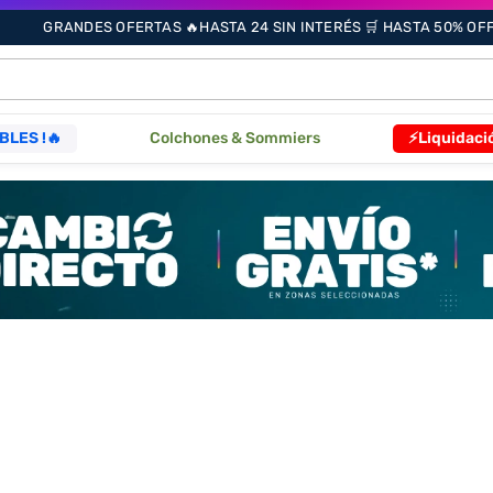
GRANDES OFERTAS 🔥HASTA 24 SIN INTERÉS 🛒 HASTA 50% OFF 
ÁS BUSCADOS
BLES !🔥
Colchones & Sommiers
⚡Liquidaci
s
as
que
re