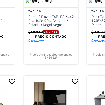
TABLES
TABLES
Cama 2 Plazas TABLES 6442
Rack Tv
 2
Box 140x190 4 Cajones 2
1.745X52
Estantes Nogal Negro
Puertas 
$
929
.
999
$
349
.
99
45 %
OFF
DO
PRECIO CONTADO
PR
$
513.799
$
193.4
ionales
Precio sin impuestos nacionales
Precio s
$ 424.627