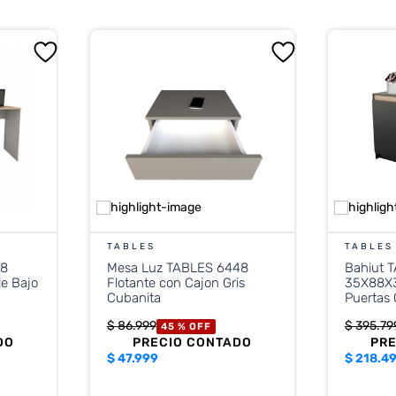
TABLES
TABLES
48
Mesa Luz TABLES 6448
Bahiut 
e Bajo
Flotante con Cajon Gris
35X88X3
Cubanita
Puertas
$
86
.
999
$
395
.
79
45 %
OFF
DO
PRECIO CONTADO
PR
$
47.999
$
218.4