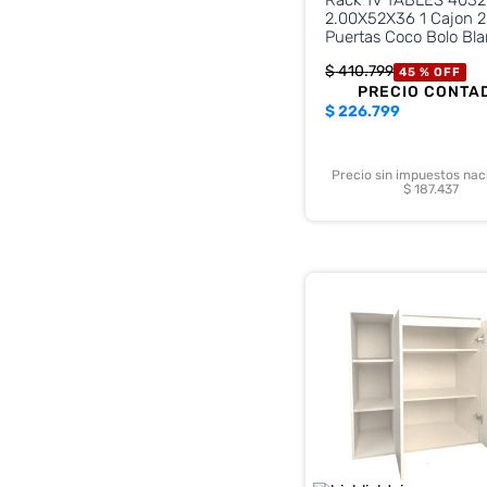
2.00X52X36 1 Cajon 2
Puertas Coco Bolo Bl
$
410
.
799
45 %
OFF
PRECIO CONTA
$
226.799
Precio sin impuestos nac
$ 187.437