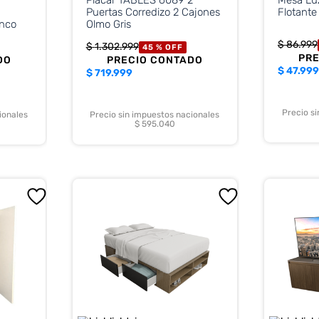
Puertas Corredizo 2 Cajones
Flotante
anco
Olmo Gris
$
86
.
999
$
1
.
302
.
999
45 %
OFF
PR
DO
PRECIO CONTADO
$
47.999
$
719.999
Precio s
ionales
Precio sin impuestos nacionales
$ 595.040