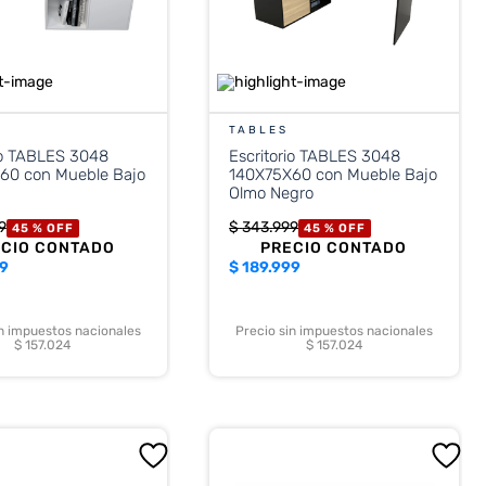
TABLES
io TABLES 3048
Escritorio TABLES 3048
60 con Mueble Bajo
140X75X60 con Mueble Bajo
Olmo Negro
9
$
343
.
999
45 %
OFF
45 %
OFF
ECIO CONTADO
PRECIO CONTADO
99
$
189.999
in impuestos nacionales
Precio sin impuestos nacionales
$ 157.024
$ 157.024