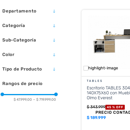
10
.
placard
Departamento
CASA Y JARDÍN
Categoría
COLCHONERÍA
MÁS CATEGORÍAS
MUEBLES DE CASA
Sub-Categoría
TEXTIL
MASCOTAS
MUEBLES PARA LIVING Y
COMEDOR
Color
MUEBLES PARA
DORMITORIO
GRIS CUBANITA
Tipo de Producto
RESPALDOS
MUEBLES PARA OFICINA
CAMA
TABLES
Rangos de precio
MUEBLES PARA COCINA
MESA DE LUZ
Escritorio TABLES 30
CAMAS Y CUCHAS
140X75X60 con Muebl
PLACARD
Olmo Everest
$ 47.999,00
–
$ 719.999,00
$
343
.
999
45 %
OFF
PRECIO CONTA
$
189.999