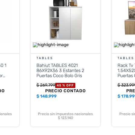
TABLES
TABLES
0 1
Bahiut TABLES 4021
Rack Tv
86X92X36 3 Estantes 2
1.54X52
or
Puertas Coco Bolo Gris
Puertas 
$
269
.
799
$
323
.
99
45 %
OFF
DO
PRECIO CONTADO
PR
$
148.999
$
178.9
ionales
Precio sin impuestos nacionales
Precio s
$ 123.140