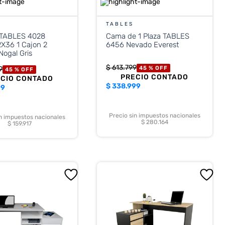
TABLES
 TABLES 4028
Cama de 1 Plaza TABLES
X36 1 Cajon 2
6456 Nevado Everest
Nogal Gris
$
613
.
799
9
45 %
OFF
45 %
OFF
PRECIO CONTADO
ECIO CONTADO
$
338.999
99
Precio sin impuestos nacionales
in impuestos nacionales
$ 280.164
$ 159.917