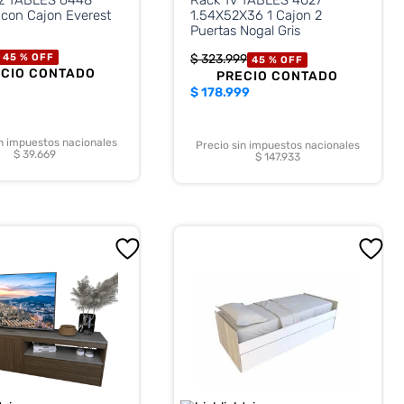
 con Cajon Everest
1.54X52X36 1 Cajon 2
Puertas Nogal Gris
45 %
OFF
$
323
.
999
45 %
OFF
ECIO CONTADO
PRECIO CONTADO
$
178.999
in impuestos nacionales
Precio sin impuestos nacionales
$ 39.669
$ 147.933