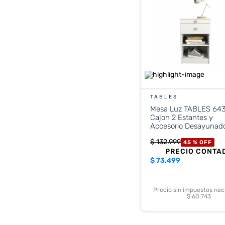
TABLES
Mesa Luz TABLES 643
Cajon 2 Estantes y
Accesorio Desayunad
Blanco
$
132
.
999
45 %
OFF
PRECIO CONTA
$
73.499
Precio sin impuestos nac
$ 60.743