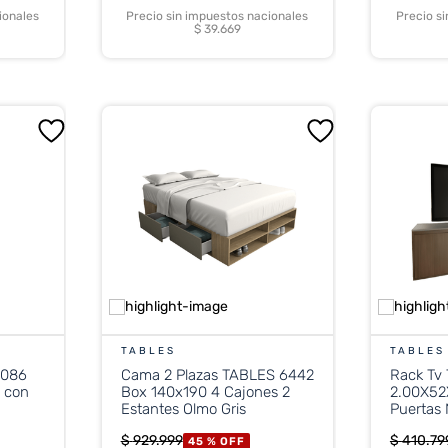
ionales
Precio sin impuestos nacionales
Precio s
$ 39.669
TABLES
TABLES
3086
Cama 2 Plazas TABLES 6442
Rack Tv
n con
Box 140x190 4 Cajones 2
2.00X52
Estantes Olmo Gris
Puertas 
$
929
.
999
$
410
.
79
45 %
OFF