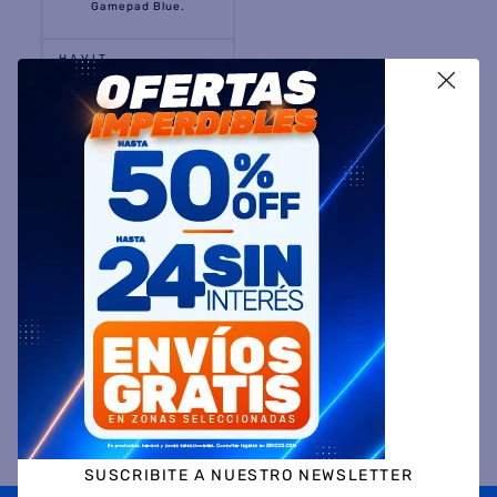
HAVIT
X
Joystick Havit Hv-G89W
Pc Wireless Gamepad
Blue.
$
59
.
799
45 %
OFF
PRECIO CONTADO
$
32.999
Precio sin impuestos
nacionales $ 27.272
COMPRAR
SUSCRIBITE A NUESTRO NEWSLETTER