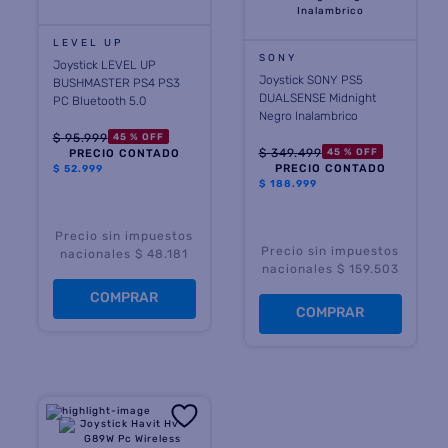
8
.
termotanque
LEVEL UP
SONY
Joystick LEVEL UP
9
.
freidora aire
Joystick SONY PS5
BUSHMASTER PS4 PS3
DUALSENSE Midnight
PC Bluetooth 5.0
10
.
cocina
Negro Inalambrico
$
95
.
999
45 %
OFF
$
349
.
499
45 %
OFF
PRECIO CONTADO
PRECIO CONTADO
$
52.999
$
188.999
Precio sin impuestos
Precio sin impuestos
nacionales $ 48.181
nacionales $ 159.503
COMPRAR
COMPRAR