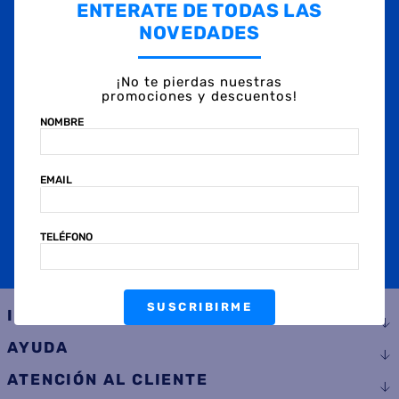
ENTERATE DE TODAS LAS
Suscribite a
nuestras novedades
NOVEDADES
OBTENÉ 5% DE DESCUENTO EN TU PRIMERA COMPRA
¡Con tu suscripción enterate de todas las mejores
promociones y ofertas en D'RICCO.COM!
¡No te pierdas nuestras
promociones y descuentos!
NOMBRE
NOMBRE
EMAIL
EMAIL
TELÉFONO
TELÉFONO
SUSCRIBIRME
SUSCRIBIRME
INSTITUCIONAL
AYUDA
ATENCIÓN AL CLIENTE