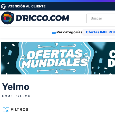
ATENCIÓN AL CLIENTE
Buscar
TÉRMINOS M
Ver categorías
Ofertas IMPERDI
1
.
heladeras
2
.
lavarropa
3
.
aires
4
.
cocinas
5
.
heladera
6
.
microond
Yelmo
7
.
tv
YELMO
8
.
termotan
FILTROS
9
.
freidora ai