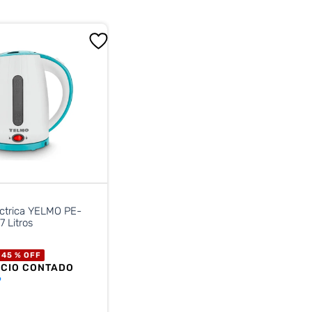
éctrica YELMO PE-
7 Litros
45 %
OFF
ECIO CONTADO
9