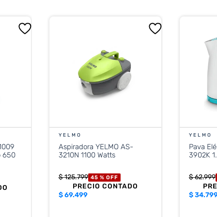
YELMO
YELMO
-1009
Aspiradora YELMO AS-
Pava El
co 650
3210N 1100 Watts
3902K 1.
$
125
.
799
$
62
.
999
45 %
OFF
PRECIO CONTADO
PR
DO
$
69.499
$
34.79