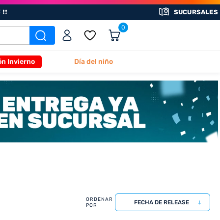
❗❗
SUCURSALES
0
ón Invierno
Día del niño
FECHA DE RELEASE