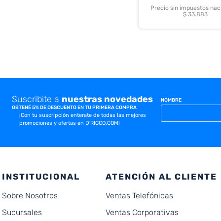
Precio sin impuestos nac
$ 33.883
Suscribite a
nuestras novedades
NOMBRE
OBTENÉ 5% DE DESCUENTO EN TU PRIMERA COMPRA
¡Con tu suscripción enterate de todas las mejores
promociones y ofertas en D'RICCO.COM!
INSTITUCIONAL
ATENCIÓN AL CLIENTE
Sobre Nosotros
Ventas Telefónicas
Sucursales
Ventas Corporativas