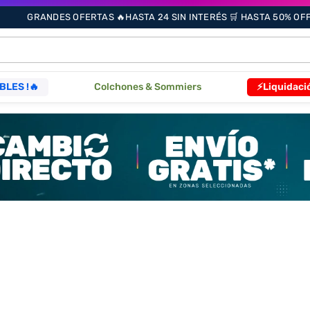
GRANDES OFERTAS 🔥HASTA 24 SIN INTERÉS 🛒 HASTA 50% OFF 
ÁS BUSCADOS
BLES !🔥
Colchones & Sommiers
⚡Liquidaci
s
as
que
re