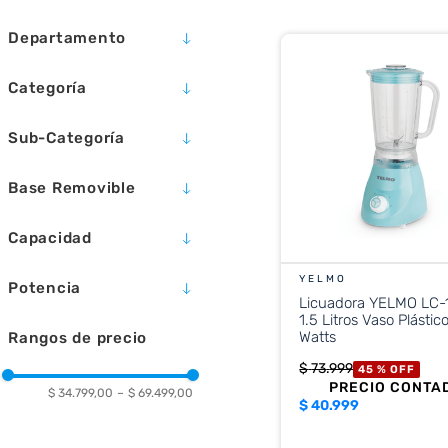
10
.
cocina
Departamento
ELECTRODOMÉSTICOS
Categoría
PEQUEÑOS COCINA
Sub-Categoría
PEQUEÑOS LIMPIEZA
PAVAS ELÉCTRICAS
Base Removible
LICUADORAS
ASPIRADORAS
SI
Capacidad
1.7 L
YELMO
Potencia
Licuadora YELMO LC
1.5 Litros Vaso Plásti
2200W
Watts
Rangos de precio
$
73
.
999
45 %
OFF
PRECIO CONTA
$ 34.799,00
–
$ 69.499,00
$
40.999