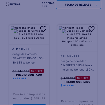
FILTRAR
FECHA DE RELEASE
8
.
termotanque
9
.
freidora aire
10
.
placard
AIMARETTI
Juego de Comedor
AIMARETTI
AIMARETTI PRAGA 1.50 x
Juego de Comedor
80 6 Sillas Wenge
AIMARETTI DAKAR Mesa
melamina Wengue 1.50 x
$
1
.
246
.
999
45 %
OFF
80 con 6 Sillas Tiza
PRECIO CONTADO
$
955
.
799
45 %
OFF
$
688.999
PRECIO CONTADO
$
527.999
Precio sin impuestos
nacionales $ 569.421
Precio sin impuestos