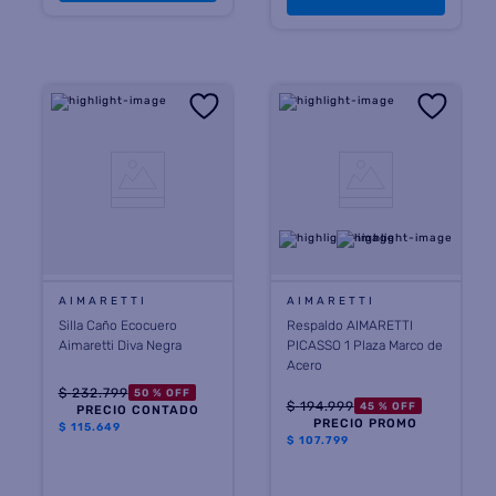
AIMARETTI
AIMARETTI
Silla Caño Ecocuero
Respaldo AIMARETTI
Aimaretti Diva Negra
PICASSO 1 Plaza Marco de
Acero
$
232
.
799
50 %
OFF
$
194
.
999
45 %
OFF
PRECIO CONTADO
PRECIO PROMO
$
115.649
$
107.799