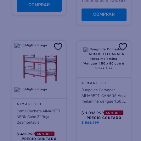
nacionales $ 436.363
COMPRAR
COMPRAR
AIMARETTI
Juego de Comedor
AIMARETTI CANADÁ Mesa
melamina Wengue 1.50 x
AIMARETTI
80 con 6 Sillas Tiza
Cama Cucheta AIMARETTI
$
1
.
016
.
999
45 %
OFF
NEON Caño 3" Roja
PRECIO CONTADO
Desmontable
$
561.999
$
411
.
999
45 %
OFF
PRECIO CONTADO