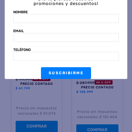
promociones y descuentos!
NOMBRE
EMAIL
TELÉFONO
AIMARETTI
AIMARETTI
Silla Caño Aimaretti Dakar
Mesa de Comedor
C/Gris Tap Tiza Sim Cuero
Directorio Aimaretti 80 x
150 3" Color Gris Tapa
SUSCRIBIRME
Wengue
$
111
.
999
45 %
OFF
$
287
.
999
45 %
OFF
PRECIO CONTADO
PRECIO CONTADO
$
61.799
$
158.999
Precio sin impuestos
Precio sin impuestos
nacionales $ 51.074
nacionales $ 131.404
COMPRAR
COMPRAR