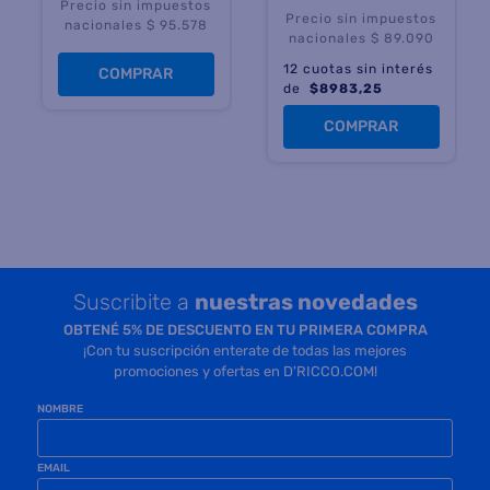
Precio sin impuestos
Precio sin impuestos
nacionales $ 95.578
nacionales $ 89.090
12
cuotas sin interés
COMPRAR
de
$
8983,25
COMPRAR
Suscribite a
nuestras novedades
OBTENÉ 5% DE DESCUENTO EN TU PRIMERA COMPRA
¡Con tu suscripción enterate de todas las mejores
promociones y ofertas en D'RICCO.COM!
NOMBRE
EMAIL