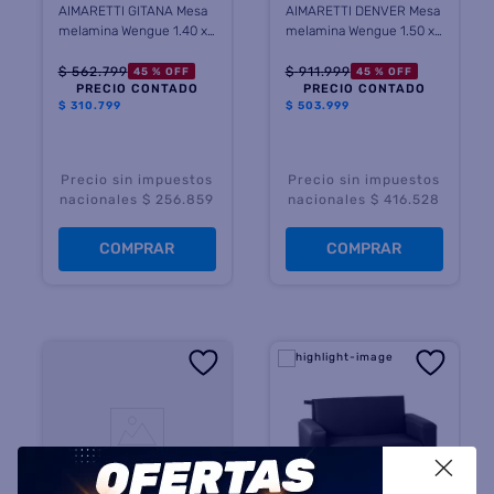
AIMARETTI GITANA Mesa
AIMARETTI DENVER Mesa
melamina Wengue 1.40 x
melamina Wengue 1.50 x
80 con 6 Sillas Rojas
80 con 6 Sillas Tiza
$
562
.
799
$
911
.
999
45 %
OFF
45 %
OFF
PRECIO CONTADO
PRECIO CONTADO
$
310.799
$
503.999
Precio sin impuestos
Precio sin impuestos
nacionales $ 256.859
nacionales $ 416.528
COMPRAR
COMPRAR
X