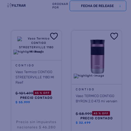
FILTRAR
FECHA DE RELEASE
8
.
heladera
9
.
freidora aire
10
.
placard
CONTIGO
Vaso Termico CONTIGO
STREETERVILLE 1180 Ml
Reef
CONTIGO
$
101
.
499
45 %
OFF
Vaso TERMICO CONTIGO
PRECIO CONTADO
BYRON 2.0 473 mi vervain
$
55.999
$
58
.
999
45 %
OFF
PRECIO CONTADO
Precio sin impuestos
$
32.499
nacionales $ 46.280