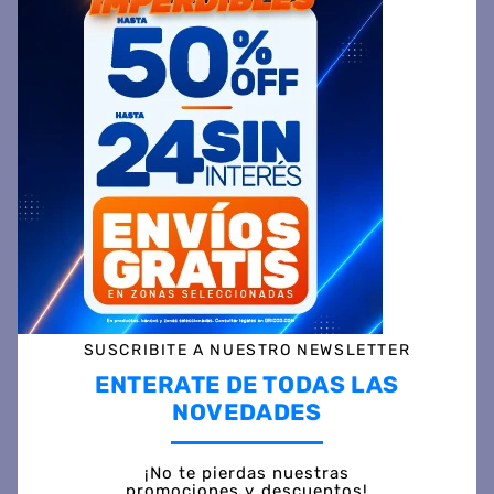
CONTIGO
CONTIGO
Termo CONTIGO
Termo CONTIGO
THERMAL BOTTLE Acero
THERMAL BOTTLE Acero
Inoxidable 739 ML Acero
Inoxidable Con Manija
1183 ML Negro Mate
$
117
.
499
$
148
.
499
45 %
OFF
45 %
OFF
PRECIO CONTADO
PRECIO CONTADO
$
64.799
$
81.999
Precio sin impuestos
Precio sin impuestos
SUSCRIBITE A NUESTRO NEWSLETTER
nacionales $ 53.553
nacionales $ 67.768
ENTERATE DE TODAS LAS
NOVEDADES
COMPRAR
COMPRAR
¡No te pierdas nuestras
promociones y descuentos!