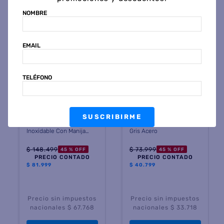
NOMBRE
EMAIL
TELÉFONO
CONTIGO
CONTIGO
Termo CONTIGO
Vaso Termico CONTIGO
SUSCRIBIRME
THERMAL BOTTLE Acero
WESTLOOP 2.0 473 ML.
Inoxidable Con Manija
Gris Acero
1183 ML Acero
$
148
.
499
$
73
.
999
45 %
OFF
45 %
OFF
PRECIO CONTADO
PRECIO CONTADO
$
81.999
$
40.799
Precio sin impuestos
Precio sin impuestos
nacionales $ 67.768
nacionales $ 33.718