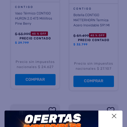
CONTIGO
CONTIGO
Vaso Térmico CONTIGO
Botella CONTIGO
HURON 2.0 473 Mililitros
MATTERHORN Termica
Pine Berry
Acero Inoxidable 591 Ml
$
53
.
999
45 %
OFF
$
59
.
499
45 %
OFF
PRECIO CONTADO
PRECIO CONTADO
$
29.799
$
32.799
Precio sin impuestos
Precio sin impuestos
nacionales $ 24.627
nacionales $ 27.107
COMPRAR
COMPRAR
X