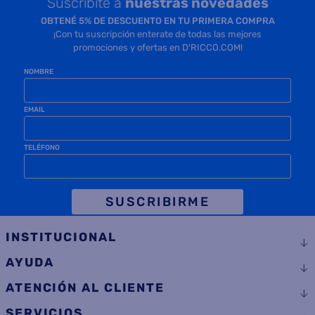
Suscribite a
nuestras novedades
OBTENÉ 5% DE DESCUENTO EN TU PRIMERA COMPRA
¡Con tu suscripción enterate de todas las mejores
promociones y ofertas en D'RICCO.COM!
NOMBRE
EMAIL
TELÉFONO
SUSCRIBIRME
INSTITUCIONAL
AYUDA
ATENCIÓN AL CLIENTE
SERVICIOS