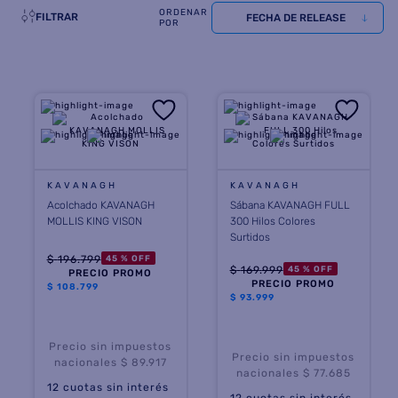
FILTRAR
FECHA DE RELEASE
8
.
termotanque
9
.
freidora aire
10
.
cocina
KAVANAGH
KAVANAGH
Acolchado KAVANAGH
Sábana KAVANAGH FULL
MOLLIS KING VISON
300 Hilos Colores
Surtidos
$
196
.
799
45 %
OFF
$
169
.
999
45 %
OFF
PRECIO PROMO
PRECIO PROMO
$
108.799
$
93.999
Precio sin impuestos
Precio sin impuestos
nacionales $ 89.917
nacionales $ 77.685
12
cuotas sin interés
12
cuotas sin interés