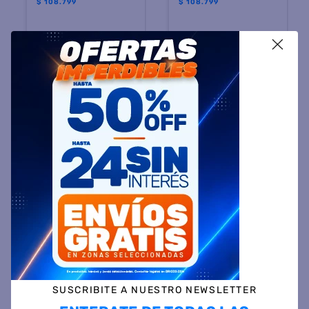
$
108.799
$
108.799
X
Precio sin impuestos
Precio sin impuestos
nacionales $ 89.917
nacionales $ 89.917
12
cuotas sin interés
12
cuotas sin interés
de
$
9066,58
de
$
9066,58
COMPRAR
COMPRAR
SUSCRIBITE A NUESTRO NEWSLETTER