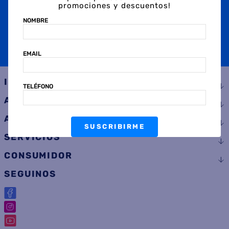
promociones y descuentos!
TELÉFONO
NOMBRE
EMAIL
SUSCRIBIRME
INSTITUCIONAL
TELÉFONO
AYUDA
ATENCIÓN AL CLIENTE
SUSCRIBIRME
SERVICIOS
CONSUMIDOR
SEGUINOS