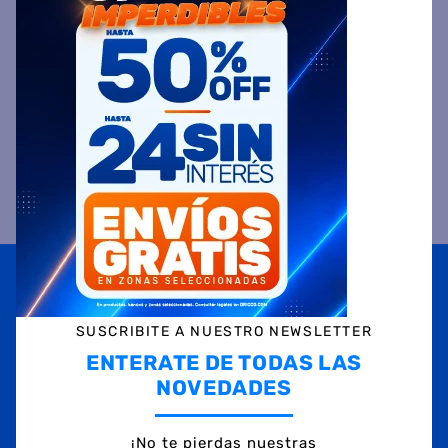
12
cuotas sin interés
de
$
4316,58
COMPRAR
Precio sin impuestos
nacionales $ 280.164
COMPRAR
Suscribite a
nuestras novedades
OBTENÉ 5% DE DESCUENTO EN TU PRIMERA COMPRA
¡Con tu suscripción enterate de todas las mejores
SUSCRIBITE A NUESTRO NEWSLETTER
promociones y ofertas en D'RICCO.COM!
ENTERATE DE TODAS LAS
NOMBRE
NOVEDADES
EMAIL
¡No te pierdas nuestras