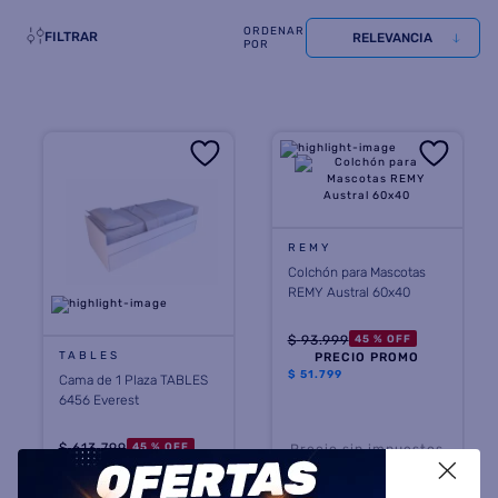
8
.
FILTRAR
termotanque
RELEVANCIA
9
.
freidora aire
10
.
cocina
REMY
Colchón para Mascotas
REMY Austral 60x40
$
93
.
999
45 %
OFF
TABLES
PRECIO PROMO
$
51.799
Cama de 1 Plaza TABLES
6456 Everest
$
613
.
799
45 %
OFF
Precio sin impuestos
PRECIO CONTADO
X
nacionales $ 42.809
$
338.999