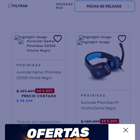
FILTRAR
FECHA DE RELEASE
8
.
heladera
9
.
freidora aire
10
.
placard
PHOINIKAS
Auricular Gamer Phoinikas
G3300 Vincha Negro
$
197
.
499
50 %
OFF
PHOINIKAS
PRECIO CONTADO
$
98.099
Auricular Phoinikas H1
Vincha Gamer Negro
$
139
.
499
50 %
OFF
Precio sin impuestos
PRECIO CONTADO
nacionales $ 81.074
X
$
69.299