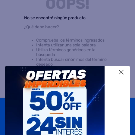
OOPS!
8
.
freidora aire
No se encontró ningún producto
9
.
placard
¿Qué debo hacer?
10
.
cocina
Comprueba los términos ingresados
Intenta utilizar una sola palabra
Utiliza términos genéricos en la
búsqueda
Intenta buscar sinónimos del término
deseado
X
Suscribite a
nuestras novedades
OBTENÉ 5% DE DESCUENTO EN TU PRIMERA COMPRA
¡Con tu suscripción enterate de todas las mejores
promociones y ofertas en D'RICCO.COM!