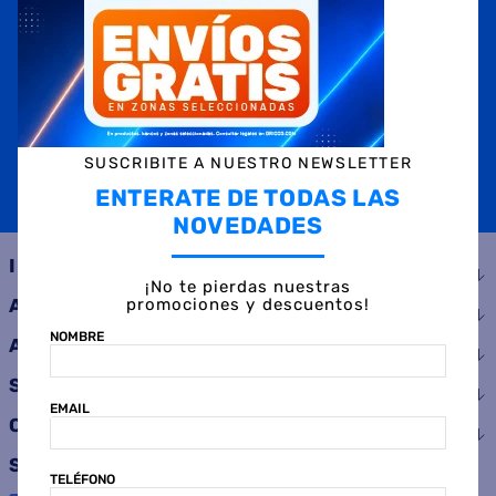
NOMBRE
EMAIL
TELÉFONO
SUSCRIBITE A NUESTRO NEWSLETTER
ENTERATE DE TODAS LAS
SUSCRIBIRME
NOVEDADES
INSTITUCIONAL
¡No te pierdas nuestras
promociones y descuentos!
AYUDA
NOMBRE
ATENCIÓN AL CLIENTE
SERVICIOS
EMAIL
CONSUMIDOR
SEGUINOS
TELÉFONO