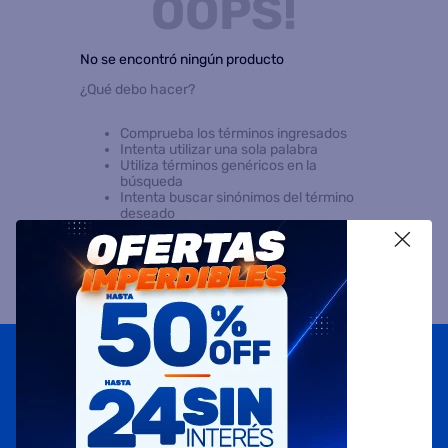
OOPS!
8
.
heladera
No se encontró ningún producto
9
.
freidora aire
¿Qué debo hacer?
10
.
placard
Comprueba los términos ingresados
Intenta utilizar una sola palabra
Utiliza términos genéricos en la
búsqueda
Intenta buscar sinónimos del término
deseado
X
Suscribite a
nuestras novedades
OBTENÉ 5% DE DESCUENTO EN TU PRIMERA COMPRA
¡Con tu suscripción enterate de todas las mejores
promociones y ofertas en D'RICCO.COM!