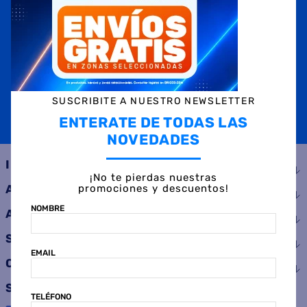
NOMBRE
EMAIL
TELÉFONO
SUSCRIBITE A NUESTRO NEWSLETTER
ENTERATE DE TODAS LAS
SUSCRIBIRME
NOVEDADES
INSTITUCIONAL
¡No te pierdas nuestras
promociones y descuentos!
AYUDA
NOMBRE
ATENCIÓN AL CLIENTE
SERVICIOS
EMAIL
CONSUMIDOR
SEGUINOS
TELÉFONO