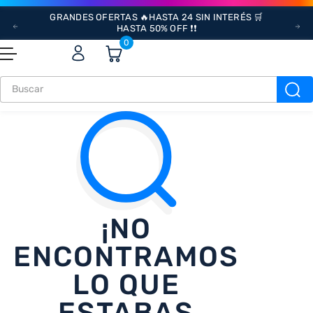
GRANDES OFERTAS 🔥HASTA 24 SIN INTERÉS 🛒
HASTA 50% OFF ❗❗
0
Buscar
¡NO
ENCONTRAMOS
LO QUE